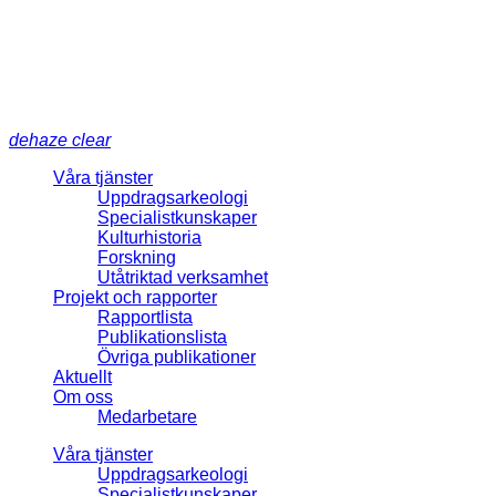
dehaze
clear
Våra tjänster
Uppdragsarkeologi
Specialistkunskaper
Kulturhistoria
Forskning
Utåtriktad verksamhet
Projekt och rapporter
Rapportlista
Publikationslista
Övriga publikationer
Aktuellt
Om oss
Medarbetare
Våra tjänster
Uppdragsarkeologi
Specialistkunskaper