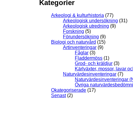
Kategorier
Arkeologi & kulturhistoria
(77)
Arkeologisk undersökning
(31)
Arkeologisk utredning
(9)
Forskning
(5)
Förundersökning
(9)
Biologi och naturvård
(15)
Artinventeringar
(9)
Fåglar
(3)
Fladdermöss
(1)
Grod- och kräldjur
(3)
Kärlväxter, mossor, lavar o
Naturvärdesinventeringar
(7)
Naturvärdesinventeringar (
Övriga naturvärdesbedömn
Okategoriserade
(17)
Senast
(2)