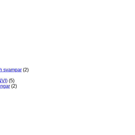
ch svampar
(2)
NVI)
(5)
ingar
(2)