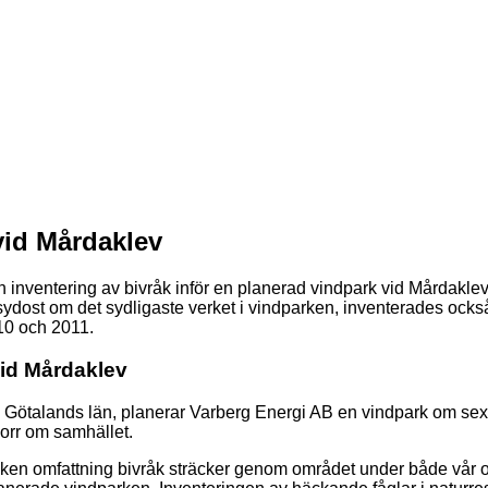
vid Mårdaklev
n inventering av bivråk inför en planerad vindpark vid Mårdak
sydost om det sydligaste verket i vindparken, inventerades också
010 och 2011.
vid Mårdaklev
Götalands län, planerar Varberg Energi AB en vindpark om sex
norr om samhället.
vilken omfattning bivråk sträcker genom området under både vår o