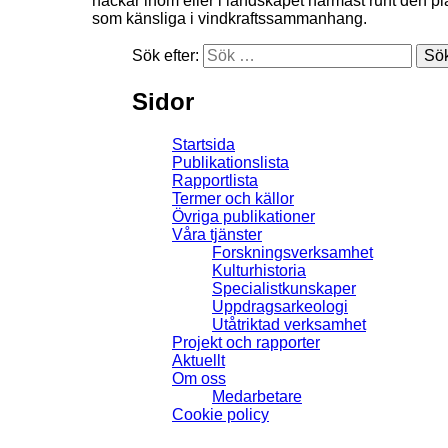
häckar inom eller i landskapet närmast runt den pl
som känsliga i vindkraftssammanhang.
Sök efter:
Sidor
Startsida
Publikationslista
Rapportlista
Termer och källor
Övriga publikationer
Våra tjänster
Forskningsverksamhet
Kulturhistoria
Specialistkunskaper
Uppdragsarkeologi
Utåtriktad verksamhet
Projekt och rapporter
Aktuellt
Om oss
Medarbetare
Cookie policy