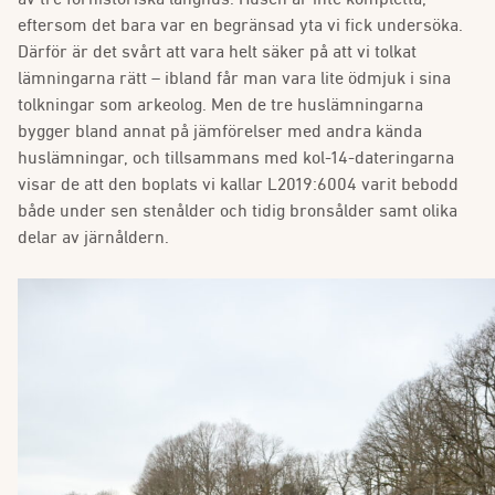
av tre förhistoriska långhus. Husen är inte kompletta,
eftersom det bara var en begränsad yta vi fick undersöka.
Därför är det svårt att vara helt säker på att vi tolkat
lämningarna rätt – ibland får man vara lite ödmjuk i sina
tolkningar som arkeolog. Men de tre huslämningarna
bygger bland annat på jämförelser med andra kända
huslämningar, och tillsammans med kol-14-dateringarna
visar de att den boplats vi kallar L2019:6004 varit bebodd
både under sen stenålder och tidig bronsålder samt olika
delar av järnåldern.