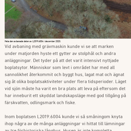
Hela den avbanade delen av L2019:6004 i december 2020.
Vid avbaning med grävmaskin kunde vi se att marken
under matjorden hyste ett gytter av stolphål och andra
anläggningar. Det tyder på att det varit intensivt nyttjade
boplatsytor. Människor som levt i området har med all
sannolikhet återkommit och byggt hus, lagat mat och ägnat
sig åt olika boplatsaktiviteter under flera tidsperioder. Läget
vid sjön måste ha varit en bra plats att leva på eftersom det
har inneburit ett skyddat landskapsläge med god tillgång på
färskvatten, odlingsmark och fiske.
Inom boplatsen L2019:6004 kunde vi så småningom knyta
ihop några av de många anläggningar vi hittat till lämningar