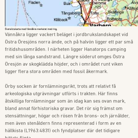
Översiktskarta med Vännåkra markerat med ring.
Vännåkra ligger vackert beläget i jordbrukslandskapet vid
Östra Öresjöns norra ände, och på halvön ligger ett par små
fritidshusområden. I närheten ligger Hanatorps camping
med sin långa sandstrand. Längre söderut omges Östra
Öresjön av skogklädda höjder, och i området runt viken
ligger flera stora områden med fossil åkermark.
Örby socken är fornlämningsrikt, trots att relativt få
arkeologiska utgrävningar utförts i trakten. Här finns
åtskilliga fornlämningar som än idag kan ses ovan mark,
bland annat förhistoriska gravar. Det rör sig främst om
stensättningar, högar och rösen från brons- och järnålder,
men även stenåldern finns representerad i form av en
hällkista (L1963:4831) och fyndplatser där det tidigare