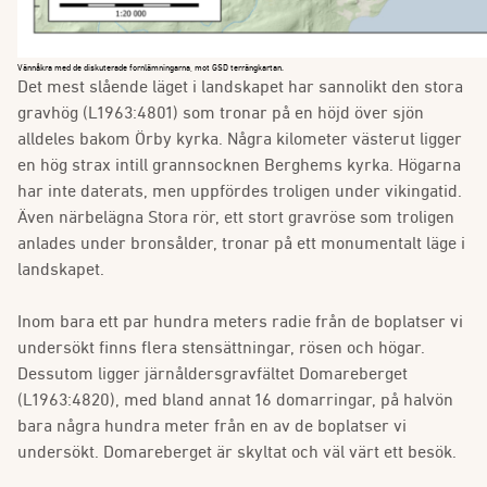
Vännåkra med de diskuterade fornlämningarna, mot GSD terrängkartan.
Det mest slående läget i landskapet har sannolikt den stora
gravhög (L1963:4801) som tronar på en höjd över sjön
alldeles bakom Örby kyrka. Några kilometer västerut ligger
en hög strax intill grannsocknen Berghems kyrka. Högarna
har inte daterats, men uppfördes troligen under vikingatid.
Även närbelägna Stora rör, ett stort gravröse som troligen
anlades under bronsålder, tronar på ett monumentalt läge i
landskapet.
Inom bara ett par hundra meters radie från de boplatser vi
undersökt finns flera stensättningar, rösen och högar.
Dessutom ligger järnåldersgravfältet Domareberget
(L1963:4820), med bland annat 16 domarringar, på halvön
bara några hundra meter från en av de boplatser vi
undersökt. Domareberget är skyltat och väl värt ett besök.