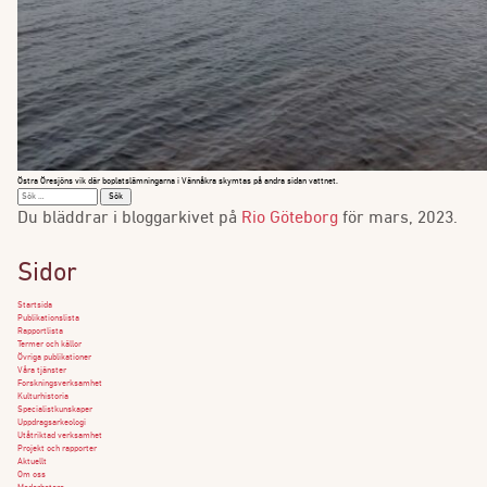
Östra Öresjöns vik där boplatslämningarna i Vännåkra skymtas på andra sidan vattnet.
Sök
efter:
Du bläddrar i bloggarkivet på
Rio Göteborg
för mars, 2023.
Sidor
Startsida
Publikationslista
Rapportlista
Termer och källor
Övriga publikationer
Våra tjänster
Forskningsverksamhet
Kulturhistoria
Specialistkunskaper
Uppdragsarkeologi
Utåtriktad verksamhet
Projekt och rapporter
Aktuellt
Om oss