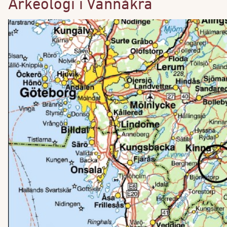
Arkeologi i Vännåkra