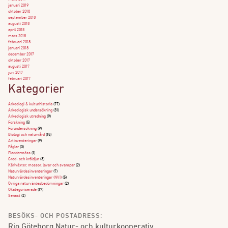
januari 2019
oktober 2018
september 2018
augusti 2018
april 2018
mars 2018
februari 2018
januari 2018
december 2017
oktober 2017
augusti 2017
juni 2017
februari 2017
Kategorier
Arkeologi & kulturhistoria
(77)
Arkeologisk undersökning
(31)
Arkeologisk utredning
(9)
Forskning
(5)
Förundersökning
(9)
Biologi och naturvård
(15)
Artinventeringar
(9)
Fåglar
(3)
Fladdermöss
(1)
Grod- och kräldjur
(3)
Kärlväxter, mossor, lavar och svampar
(2)
Naturvärdesinventeringar
(7)
Naturvärdesinventeringar (NVI)
(5)
Övriga naturvärdesbedömningar
(2)
Okategoriserade
(17)
Senast
(2)
BESÖKS- OCH POSTADRESS:
Rio Göteborg Natur- och kulturkooperativ