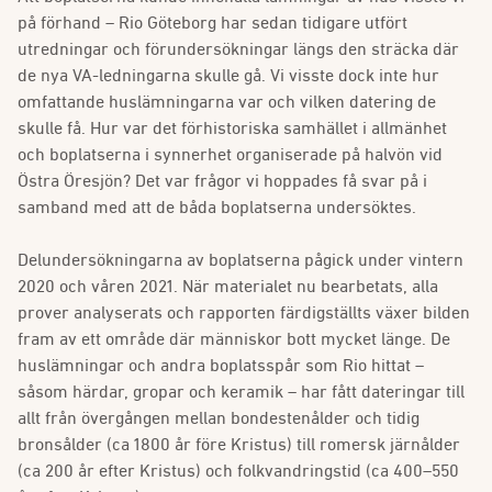
på förhand – Rio Göteborg har sedan tidigare utfört
utredningar och förundersökningar längs den sträcka där
de nya VA-ledningarna skulle gå. Vi visste dock inte hur
omfattande huslämningarna var och vilken datering de
skulle få. Hur var det förhistoriska samhället i allmänhet
och boplatserna i synnerhet organiserade på halvön vid
Östra Öresjön? Det var frågor vi hoppades få svar på i
samband med att de båda boplatserna undersöktes.
Delundersökningarna av boplatserna pågick under vintern
2020 och våren 2021. När materialet nu bearbetats, alla
prover analyserats och rapporten färdigställts växer bilden
fram av ett område där människor bott mycket länge. De
huslämningar och andra boplatsspår som Rio hittat –
såsom härdar, gropar och keramik – har fått dateringar till
allt från övergången mellan bondestenålder och tidig
bronsålder (ca 1800 år före Kristus) till romersk järnålder
(ca 200 år efter Kristus) och folkvandringstid (ca 400–550