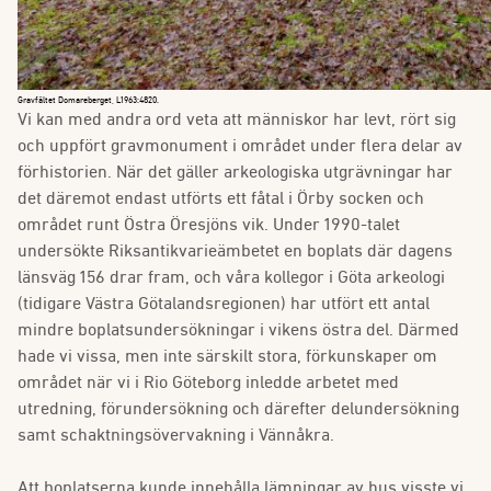
Gravfältet Domareberget, L1963:4820.
Vi kan med andra ord veta att människor har levt, rört sig
och uppfört gravmonument i området under flera delar av
förhistorien. När det gäller arkeologiska utgrävningar har
det däremot endast utförts ett fåtal i Örby socken och
området runt Östra Öresjöns vik. Under 1990-talet
undersökte Riksantikvarieämbetet en boplats där dagens
länsväg 156 drar fram, och våra kollegor i Göta arkeologi
(tidigare Västra Götalandsregionen) har utfört ett antal
mindre boplatsundersökningar i vikens östra del. Därmed
hade vi vissa, men inte särskilt stora, förkunskaper om
området när vi i Rio Göteborg inledde arbetet med
utredning, förundersökning och därefter delundersökning
samt schaktningsövervakning i Vännåkra.
Att boplatserna kunde innehålla lämningar av hus visste vi