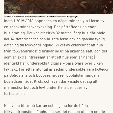
L2019:6016 avbanad och med färgade flärpar som markerar förhistoriska anläggningar.
Inom L2019:6016 öppnades en något mindre yta i form av
en schaktningsövervakning. Där påträffades en enda
huslämning. Det var ett cirka 32 meter långt hus där både
kol-14-dateringarna och husets form gav en ganska tydlig
datering till folkvandringstid. Vi vet av erfarenhet att hus
från folkvandringstid brukar se ut på liknande sätt, och det
som är extra intressant är att ett hus som är närapå
identiskt har undersökts tidigare – bara tvärs över viken
faktiskt. För ett femtontal år sedan undersökte våra kollegor
på Bohusläns och Lödöses museer boplatslämningar i
bostadsområdet Krok, och även där visade det sig att
människor bott och levt under flera perioder av
förhistorien.
När vi nu tittar på kartan och lägena för de båda
folkvandringstida långhusen ser det nästan ut som om de