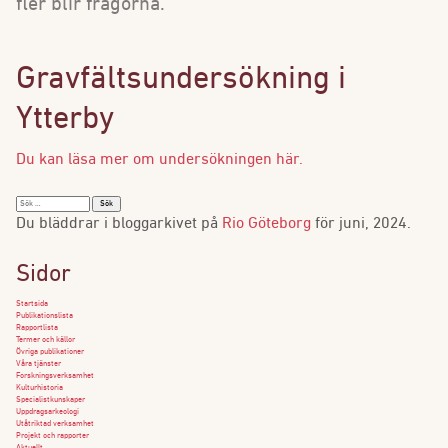
fler blir frågorna.
Gravfältsundersökning i
Ytterby
Du kan läsa mer om undersökningen här.
Sök
efter:
Du bläddrar i bloggarkivet på
Rio Göteborg
för juni, 2024.
Sidor
Startsida
Publikationslista
Rapportlista
Termer och källor
Övriga publikationer
Våra tjänster
Forskningsverksamhet
Kulturhistoria
Specialistkunskaper
Uppdragsarkeologi
Utåtriktad verksamhet
Projekt och rapporter