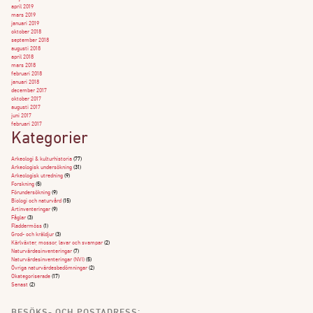
april 2019
mars 2019
januari 2019
oktober 2018
september 2018
augusti 2018
april 2018
mars 2018
februari 2018
januari 2018
december 2017
oktober 2017
augusti 2017
juni 2017
februari 2017
Kategorier
Arkeologi & kulturhistoria
(77)
Arkeologisk undersökning
(31)
Arkeologisk utredning
(9)
Forskning
(5)
Förundersökning
(9)
Biologi och naturvård
(15)
Artinventeringar
(9)
Fåglar
(3)
Fladdermöss
(1)
Grod- och kräldjur
(3)
Kärlväxter, mossor, lavar och svampar
(2)
Naturvärdesinventeringar
(7)
Naturvärdesinventeringar (NVI)
(5)
Övriga naturvärdesbedömningar
(2)
Okategoriserade
(17)
Senast
(2)
BESÖKS- OCH POSTADRESS: