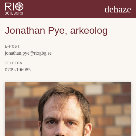
dehaze
Jonathan Pye, arkeolog
E-POST
jonathan.pye@riogbg.se
TELEFON
0709-196985