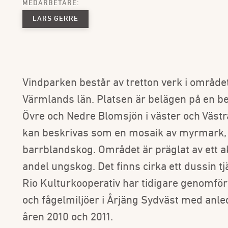
MEDARBETARE:
LARS GERRE
Vindparken består av tretton verk i områd
Värmlands län. Platsen är belägen på en b
Övre och Nedre Blomsjön i väster och Västra
kan beskrivas som en mosaik av myrmark,
barrblandskog. Området är präglat av ett 
andel ungskog. Det finns cirka ett dussin tj
Rio Kulturkooperativ har tidigare genomför
och fågelmiljöer i Årjäng Sydväst med anl
åren 2010 och 2011.