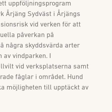
ett uppföljningsprogram
k Årjäng Sydväst i Årjängs
sionsrisk vid verken för att
uella påverkan på
på några skyddsvärda arter
 av vindparken. I
llvilt vid verksplatserna samt
erade fåglar i området. Hund
ka möjligheten till upptäckt av