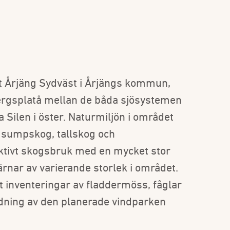
et Årjäng Sydväst i Årjängs kommun,
ergsplatå mellan de båda sjösystemen
 Silen i öster. Naturmiljön i området
 sumpskog, tallskog och
aktivt skogsbruk med en mycket stor
ärnar av varierande storlek i området.
t inventeringar av fladdermöss, fåglar
edning av den planerade vindparken