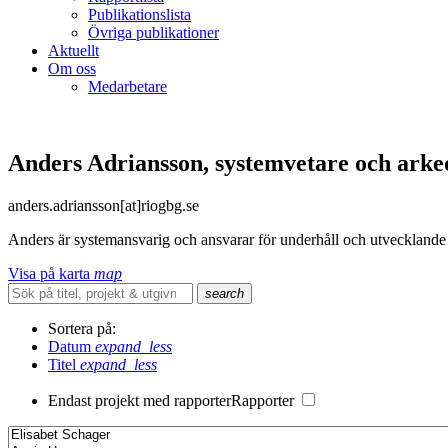
Publikationslista
Övriga publikationer
Aktuellt
Om oss
Medarbetare
Anders Adriansson, systemvetare och arke
anders.adriansson[at]riogbg.se
Anders är systemansvarig och ansvarar för underhåll och utvecklande a
Visa på karta
map
search
Sortera på:
Datum
expand_less
Titel
expand_less
Endast projekt med rapporter
Rapporter