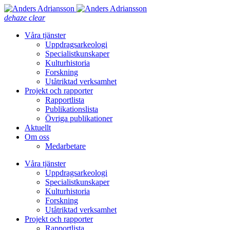
dehaze
clear
Våra tjänster
Uppdragsarkeologi
Specialistkunskaper
Kulturhistoria
Forskning
Utåtriktad verksamhet
Projekt och rapporter
Rapportlista
Publikationslista
Övriga publikationer
Aktuellt
Om oss
Medarbetare
Våra tjänster
Uppdragsarkeologi
Specialistkunskaper
Kulturhistoria
Forskning
Utåtriktad verksamhet
Projekt och rapporter
Rapportlista