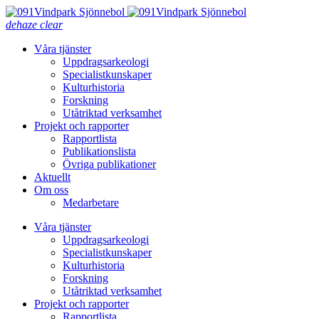
dehaze
clear
Våra tjänster
Uppdragsarkeologi
Specialistkunskaper
Kulturhistoria
Forskning
Utåtriktad verksamhet
Projekt och rapporter
Rapportlista
Publikationslista
Övriga publikationer
Aktuellt
Om oss
Medarbetare
Våra tjänster
Uppdragsarkeologi
Specialistkunskaper
Kulturhistoria
Forskning
Utåtriktad verksamhet
Projekt och rapporter
Rapportlista