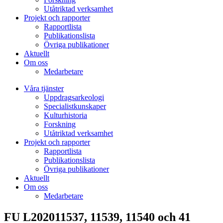
Utåtriktad verksamhet
Projekt och rapporter
Rapportlista
Publikationslista
Övriga publikationer
Aktuellt
Om oss
Medarbetare
Våra tjänster
Uppdragsarkeologi
Specialistkunskaper
Kulturhistoria
Forskning
Utåtriktad verksamhet
Projekt och rapporter
Rapportlista
Publikationslista
Övriga publikationer
Aktuellt
Om oss
Medarbetare
FU L202011537, 11539, 11540 och 41