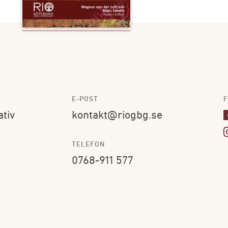
E-POST
F
ativ
kontakt@riogbg.se
TELEFON
0768-911 577