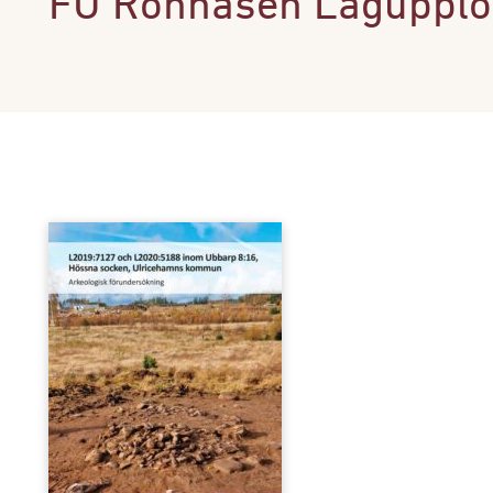
FU Rönnåsen Lågupplö