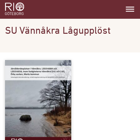
dehaze
SU Vännåkra Lågupplöst