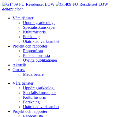
dehaze
clear
Våra tjänster
Uppdragsarkeologi
Specialistkunskaper
Kulturhistoria
Forskning
Utåtriktad verksamhet
Projekt och rapporter
Rapportlista
Publikationslista
Övriga publikationer
Aktuellt
Om oss
Medarbetare
Våra tjänster
Uppdragsarkeologi
Specialistkunskaper
Kulturhistoria
Forskning
Utåtriktad verksamhet
Projekt och rapporter
Rapportlista