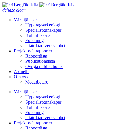
dehaze
clear
Våra tjänster
Uppdragsarkeologi
Specialistkunskaper
Kulturhistoria
Forskning
Utåtriktad verksamhet
Projekt och rapporter
Rapportlista
Publikationslista
Övriga publikationer
Aktuellt
Om oss
Medarbetare
Våra tjänster
Uppdragsarkeologi
Specialistkunskaper
Kulturhistoria
Forskning
Utåtriktad verksamhet
Projekt och rapporter
Rapportlista