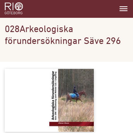
dehaze
028Arkeologiska
förundersökningar Säve 296