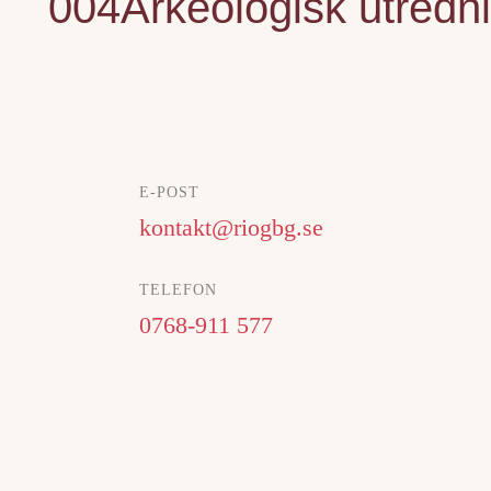
004Arkeologisk utredn
E-POST
kontakt@riogbg.se
TELEFON
0768-911 577