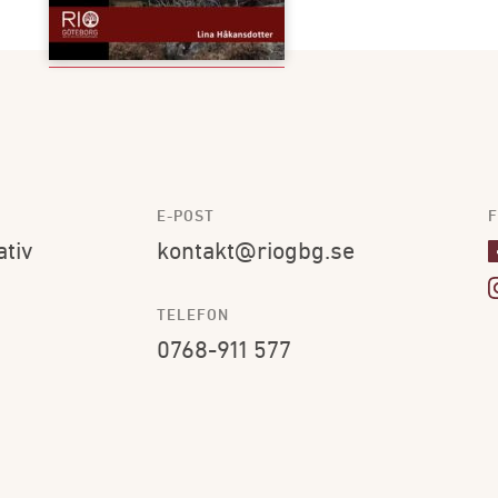
E-POST
F
ativ
kontakt@riogbg.se
TELEFON
0768-911 577