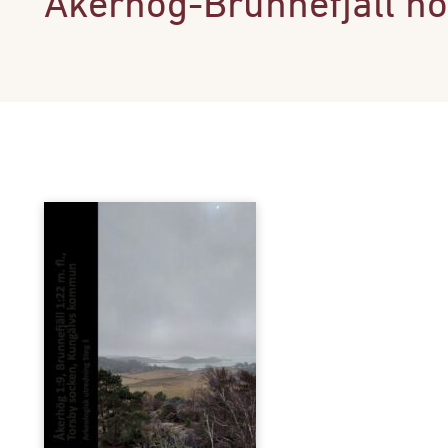
Åkerhög-Brunnefjäll h