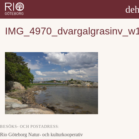
deh
IMG_4970_dvargalgrasinv_w
BESÖKS- OCH POSTADRESS:
Rio Göteborg Natur- och kulturkooperativ