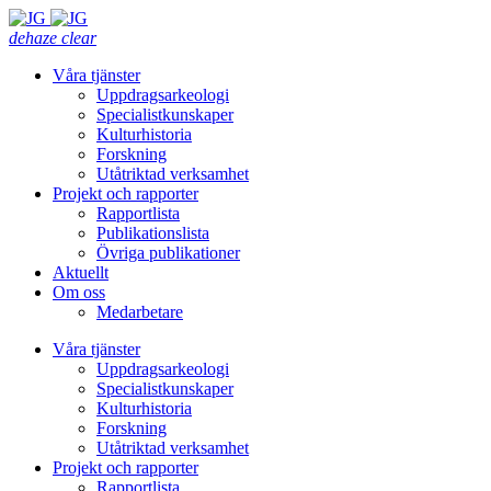
dehaze
clear
Våra tjänster
Uppdragsarkeologi
Specialistkunskaper
Kulturhistoria
Forskning
Utåtriktad verksamhet
Projekt och rapporter
Rapportlista
Publikationslista
Övriga publikationer
Aktuellt
Om oss
Medarbetare
Våra tjänster
Uppdragsarkeologi
Specialistkunskaper
Kulturhistoria
Forskning
Utåtriktad verksamhet
Projekt och rapporter
Rapportlista