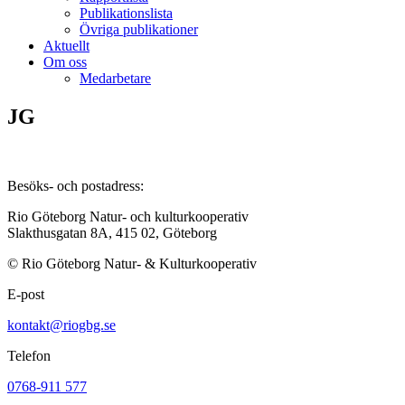
Publikationslista
Övriga publikationer
Aktuellt
Om oss
Medarbetare
JG
Besöks- och postadress:
Rio Göteborg Natur- och kulturkooperativ
Slakthusgatan 8A, 415 02, Göteborg
© Rio Göteborg Natur- & Kulturkooperativ
E-post
kontakt@riogbg.se
Telefon
0768-911 577