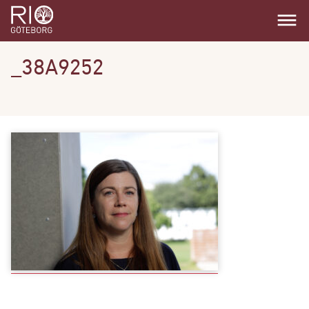
dehaze
_38A9252