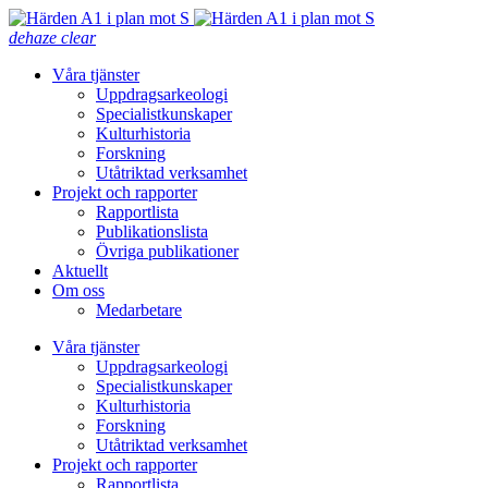
dehaze
clear
Våra tjänster
Uppdragsarkeologi
Specialistkunskaper
Kulturhistoria
Forskning
Utåtriktad verksamhet
Projekt och rapporter
Rapportlista
Publikationslista
Övriga publikationer
Aktuellt
Om oss
Medarbetare
Våra tjänster
Uppdragsarkeologi
Specialistkunskaper
Kulturhistoria
Forskning
Utåtriktad verksamhet
Projekt och rapporter
Rapportlista