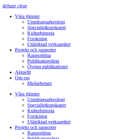
dehaze
clear
Våra tjänster
Uppdragsarkeologi
Specialistkunskaper
Kulturhistoria
Forskning
Utåtriktad verksamhet
Projekt och rapporter
Rapportlista
Publikationslista
Övriga publikationer
Aktuellt
Om oss
Medarbetare
Våra tjänster
Uppdragsarkeologi
Specialistkunskaper
Kulturhistoria
Forskning
Utåtriktad verksamhet
Projekt och rapporter
Rapportlista
Publikationslista