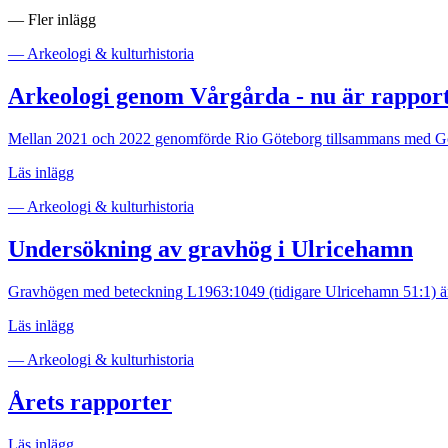
— Fler inlägg
— Arkeologi & kulturhistoria
Arkeologi genom Vårgårda - nu är rapport
Mellan 2021 och 2022 genomförde Rio Göteborg tillsammans med Göt
Läs inlägg
— Arkeologi & kulturhistoria
Undersökning av gravhög i Ulricehamn
Gravhögen med beteckning L1963:1049 (tidigare Ulricehamn 51:1) är 
Läs inlägg
— Arkeologi & kulturhistoria
Årets rapporter
Läs inlägg