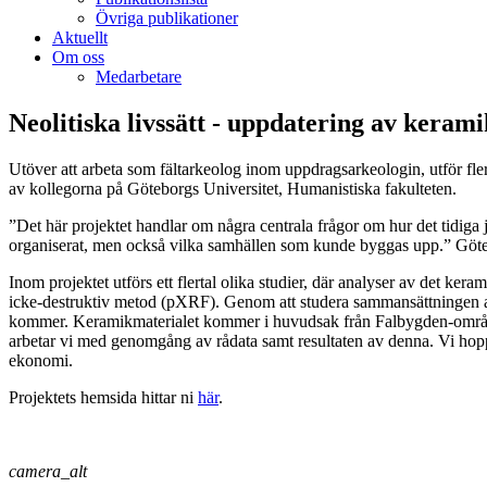
Övriga publikationer
Aktuellt
Om oss
Medarbetare
Neolitiska livssätt - uppdatering av keram
Utöver att arbeta som fältarkeolog inom uppdragsarkeologin, utför fle
av kollegorna på Göteborgs Universitet, Humanistiska fakulteten.
”Det här projektet handlar om några centrala frågor om hur det tidiga 
organiserat, men också vilka samhällen som kunde byggas upp.” Göte
Inom projektet utförs ett flertal olika studier, där analyser av det ke
icke-destruktiv metod (pXRF). Genom att studera sammansättningen av 
kommer. Keramikmaterialet kommer i huvudsak från Falbygden-området, 
arbetar vi med genomgång av rådata samt resultaten av denna. Vi hoppa
ekonomi.
Projektets hemsida hittar ni
här
.
camera_alt