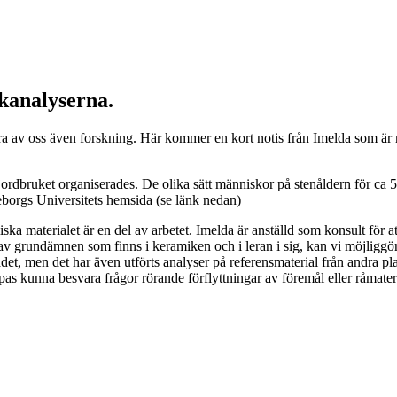
ikanalyserna.
ra av oss även forskning. Här kommer en kort notis från Imelda som är m
jordbruket organiserades. De olika sätt människor på stenåldern för ca 
borgs Universitets hemsida (se länk nedan)
ramiska materialet är en del av arbetet. Imelda är anställd som konsult 
grundämnen som finns i keramiken och i leran i sig, kan vi möjliggöra 
men det har även utförts analyser på referensmaterial från andra plats
s kunna besvara frågor rörande förflyttningar av föremål eller råmater