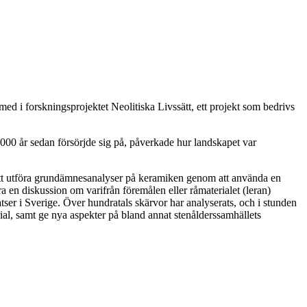
ed i forskningsprojektet Neolitiska Livssätt, ett projekt som bedrivs
5000 år sedan försörjde sig på, påverkade hur landskapet var
för att utföra grundämnesanalyser på keramiken genom att använda en
en diskussion om varifrån föremålen eller råmaterialet (leran)
er i Sverige. Över hundratals skärvor har analyserats, och i stunden
ial, samt ge nya aspekter på bland annat stenålderssamhällets