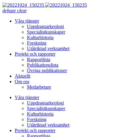
dehaze
clear
Våra tjänster
Uppdragsarkeologi
Specialistkunskaper
Kulturhistoria
Forskning
Utåtriktad verksamhet
Projekt och rapporter
Rapportlista
Publikationslista
Övriga publikationer
Aktuellt
Om oss
Medarbetare
Våra tjänster
Uppdragsarkeologi
Specialistkunskaper
Kulturhistoria
Forskning
Utåtriktad verksamhet
Projekt och rapporter
Rapportlista