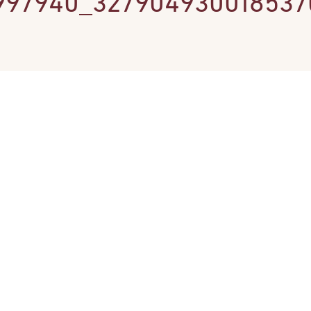
997940_327904930018537