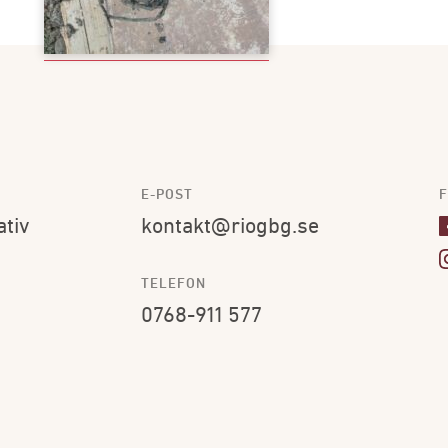
E-POST
F
ativ
kontakt@riogbg.se
TELEFON
0768-911 577