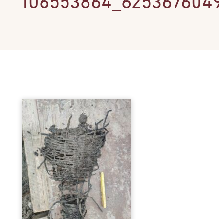
106553864_625367604