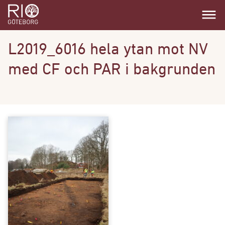
dehaze
L2019_6016 hela ytan mot NV
med CF och PAR i bakgrunden