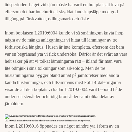
tidsperioder. Läget vid sjön måste ha varit en bra plats att leva på
eftersom det har inneburit ett skyddat landskapsläge med god
tillgång på färskvatten, odlingsmark och fiske.
Inom boplatsen L2019:6004 kunde vi så småningom knyta ihop
några av de många anläggningar vi hittat till lämningar av tre
förhistoriska långhus. Husen är inte kompletta, eftersom det bara
var en begränsad yta vi fick undersöka. Därför är det svårt att vara
helt säker på att vi tolkat lämningarna rätt – ibland får man vara
lite ödmjuk i sina tolkningar som arkeolog. Men de tre
huslämningarna bygger bland annat på jämförelser med andra
kända huslämningar, och tillsammans med kol-14-dateringarna
visar de att den boplats vi kallar L2019:6004 varit bebodd både
under sen stenålder och tidig bronsålder samt olika delar av
järnåldern.
L2019:6016 avbanad och med färgade flärpar som markerar förhistoriska anläggningar.
Inom L2019:6016 öppnades en något mindre yta i form av en