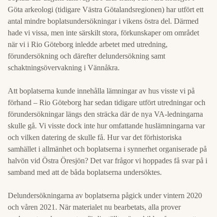
Göta arkeologi (tidigare Västra Götalandsregionen) har utfört ett
antal mindre boplatsundersökningar i vikens östra del. Därmed
hade vi vissa, men inte särskilt stora, förkunskaper om området
när vi i Rio Göteborg inledde arbetet med utredning,
förundersökning och därefter delundersökning samt
schaktningsövervakning i Vännåkra.
Att boplatserna kunde innehålla lämningar av hus visste vi på
förhand – Rio Göteborg har sedan tidigare utfört utredningar och
förundersökningar längs den sträcka där de nya VA-ledningarna
skulle gå. Vi visste dock inte hur omfattande huslämningarna var
och vilken datering de skulle få. Hur var det förhistoriska
samhället i allmänhet och boplatserna i synnerhet organiserade på
halvön vid Östra Öresjön? Det var frågor vi hoppades få svar på i
samband med att de båda boplatserna undersöktes.
Delundersökningarna av boplatserna pågick under vintern 2020
och våren 2021. När materialet nu bearbetats, alla prover