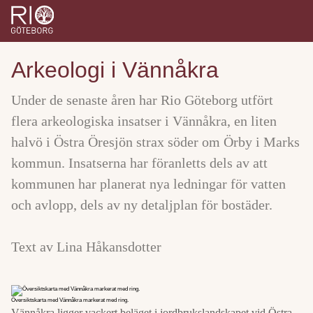
Arkeologi i Vännåkra
Under de senaste åren har Rio Göteborg utfört
flera arkeologiska insatser i Vännåkra, en liten
halvö i Östra Öresjön strax söder om Örby i Marks
kommun. Insatserna har föranletts dels av att
kommunen har planerat nya ledningar för vatten
och avlopp, dels av ny detaljplan för bostäder.
Text av Lina Håkansdotter
Översiktskarta med Vännåkra markerat med ring.
Vännåkra ligger vackert beläget i jordbrukslandskapet vid Östra