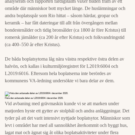
analyserats och rapporten färdigställts växer bilden fram av ett
område där människor bott mycket länge. De huslämningar och
andra boplatsspår som Rio hittat – såsom härdar, gropar och
keramik – har fått dateringar till allt från övergången mellan
bondestenålder och tidig bronsålder (ca 1800 år före Kristus) till
romersk järnålder (ca 200 år efter Kristus) och folkvandringstid
(ca 400–550 år efter Kristus).
De båda boplatsytorna låg nära västra respektive östra delen av
halvön, och kallas i kulturmiljöregistret för L2019:6004 och
L2019:6016. Eftersom hela boplatserna inte berördes av
kommunens VA-ledning undersökte vi bara delar av dem.
Hela den avbanade delen av L2019:6004 i december 2020.
Vid avbaning med grävmaskin kunde vi se att marken under
matjorden hyste ett gytter av stolphål och andra anläggningar. Det
tyder på att det varit intensivt nyttjade boplatsytor. Människor som
levt i området har med all sannolikhet återkommit och byggt hus,
lagat mat och ägnat sig åt olika boplatsaktiviteter under flera