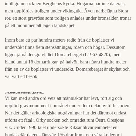
intill grannsocknen Berghems kyrka. Högarna har inte daterats,
men uppfördes troligen under vikingatid. Även närbelägna Stora
rör, ett stort gravröse som troligen anlades under bronsålder, tronar
på ett monumentalt läge i landskapet.
Inom bara ett par hundra meters radie från de boplatser vi
undersökt finns flera stensättningar, rösen och högar. Dessutom
ligger järnåldersgravfältet Domareberget (L1963:4820), med
bland annat 16 domarringar, på halvön bara några hundra meter
från en av de boplatser vi undersökt. Domareberget är skyltat och
väl värt ett besök.
Gravfältet Domareberget, L1963:4820.
Vi kan med andra ord veta att människor har levt, rört sig och
uppfört gravmonument i området under flera delar av förhistorien.
När det gäller arkeologiska utgrävningar har det däremot endast
utförts ett fåtal i Örby socken och området runt Östra Öresjöns
vik. Under 1990-talet undersökte Riksantikvarieämbetet en
boplats där dagens länsväg 156 drar fram, och våra kollegor i