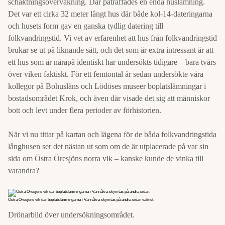
schaktningsövervakning. Där påträffades en enda huslämning.
Det var ett cirka 32 meter långt hus där både kol-14-dateringarna
och husets form gav en ganska tydlig datering till
folkvandringstid. Vi vet av erfarenhet att hus från folkvandringstid
brukar se ut på liknande sätt, och det som är extra intressant är att
ett hus som är närapå identiskt har undersökts tidigare – bara tvärs
över viken faktiskt. För ett femtontal år sedan undersökte våra
kollegor på Bohusläns och Lödöses museer boplatslämningar i
bostadsområdet Krok, och även där visade det sig att människor
bott och levt under flera perioder av förhistorien.
När vi nu tittar på kartan och lägena för de båda folkvandringstida
långhusen ser det nästan ut som om de är utplacerade på var sin
sida om Östra Öresjöns norra vik – kanske kunde de vinka till
varandra?
Östra Öresjöns vik där boplatslämningarna i Vännåkra skymtas på andra sidan vattnet.
Drönarbild över undersökningsområdet.