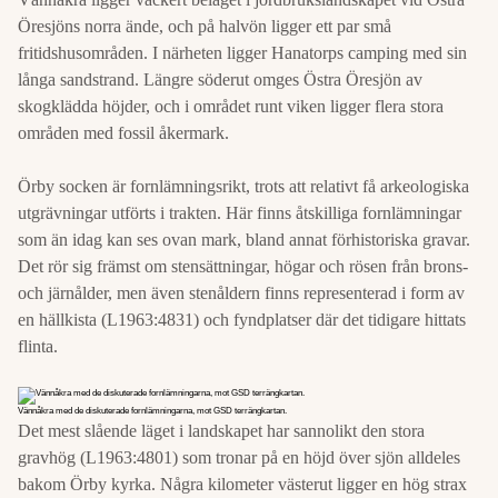
Öresjöns norra ände, och på halvön ligger ett par små
fritidshusområden. I närheten ligger Hanatorps camping med sin
långa sandstrand. Längre söderut omges Östra Öresjön av
skogklädda höjder, och i området runt viken ligger flera stora
områden med fossil åkermark.
Örby socken är fornlämningsrikt, trots att relativt få arkeologiska
utgrävningar utförts i trakten. Här finns åtskilliga fornlämningar
som än idag kan ses ovan mark, bland annat förhistoriska gravar.
Det rör sig främst om stensättningar, högar och rösen från brons-
och järnålder, men även stenåldern finns representerad i form av
en hällkista (L1963:4831) och fyndplatser där det tidigare hittats
flinta.
Vännåkra med de diskuterade fornlämningarna, mot GSD terrängkartan.
Det mest slående läget i landskapet har sannolikt den stora
gravhög (L1963:4801) som tronar på en höjd över sjön alldeles
bakom Örby kyrka. Några kilometer västerut ligger en hög strax