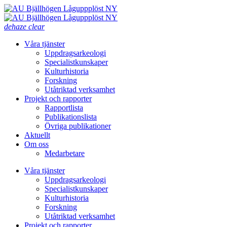
dehaze
clear
Våra tjänster
Uppdragsarkeologi
Specialistkunskaper
Kulturhistoria
Forskning
Utåtriktad verksamhet
Projekt och rapporter
Rapportlista
Publikationslista
Övriga publikationer
Aktuellt
Om oss
Medarbetare
Våra tjänster
Uppdragsarkeologi
Specialistkunskaper
Kulturhistoria
Forskning
Utåtriktad verksamhet
Projekt och rapporter