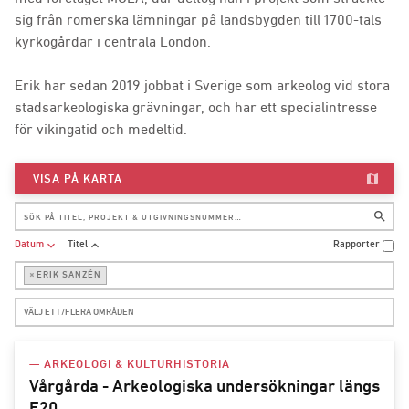
sig från romerska lämningar på landsbygden till 1700-tals
kyrkogårdar i centrala London.
Erik har sedan 2019 jobbat i Sverige som arkeolog vid stora
stadsarkeologiska grävningar, och har ett specialintresse
för vikingatid och medeltid.
map
VISA PÅ KARTA
search
expand_more
expand_less
Datum
Titel
Rapporter
×
ERIK SANZÉN
— ARKEOLOGI & KULTURHISTORIA
Vårgårda - Arkeologiska undersökningar längs