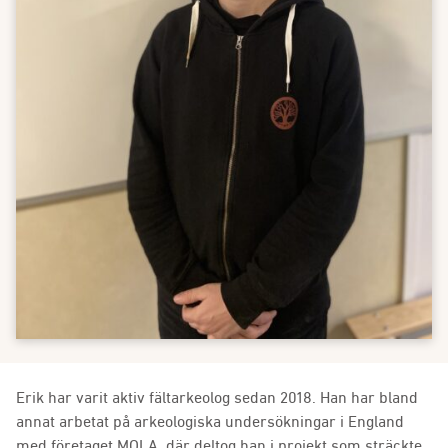
Erik har varit aktiv fältarkeolog sedan 2018. Han har bland
annat arbetat på arkeologiska undersökningar i England
med företaget MOLA, där deltog han i projekt som sträckte