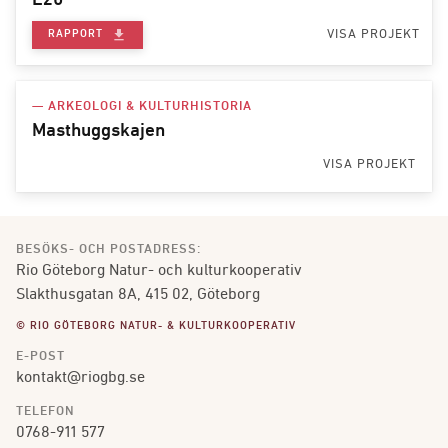
E20
file_download
VISA PROJEKT
RAPPORT
— ARKEOLOGI & KULTURHISTORIA
Masthuggskajen
VISA PROJEKT
BESÖKS- OCH POSTADRESS:
Rio Göteborg Natur- och kulturkooperativ
Slakthusgatan 8A, 415 02, Göteborg
© RIO GÖTEBORG NATUR- & KULTURKOOPERATIV
E-POST
kontakt@riogbg.se
TELEFON
0768-911 577