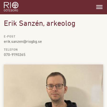
dehaze
Erik Sanzén, arkeolog
E-POST
erik.sanzen@riogbg.se
TELEFON
070-9190265