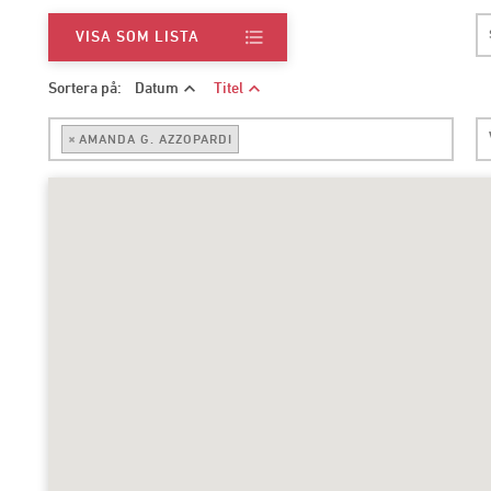
format_list_bulleted
VISA SOM LISTA
expand_less
expand_less
Sortera på:
Datum
Titel
×
AMANDA G. AZZOPARDI